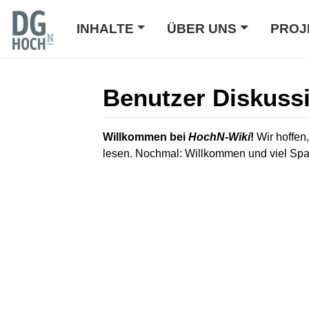
INHALTE
ÜBER UNS
PROJ
Benutzer Diskuss
Wechseln zu:
Navigation
,
Suche
Willkommen bei
HochN-Wiki
!
Wir hoffen,
lesen. Nochmal: Willkommen und viel Sp