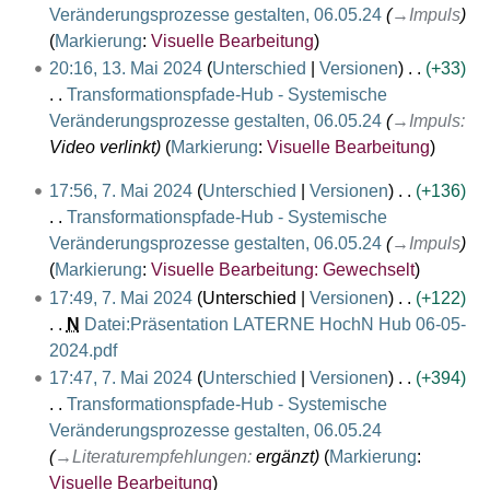
r
Veränderungsprozesse gestalten, 06.05.24
→
Impuls
b
Markierung
:
Visuelle Bearbeitung
e
20:16, 13. Mai 2024
Unterschied
Versionen
+33
i
Transformationspfade-Hub - Systemische
t
Veränderungsprozesse gestalten, 06.05.24
→
Impuls
:
u
Video verlinkt
Markierung
:
Visuelle Bearbeitung
n
7
17:56, 7. Mai 2024
Unterschied
Versionen
+136
g
.
Transformationspfade-Hub - Systemische
s
M
Veränderungsprozesse gestalten, 06.05.24
→
Impuls
z
a
Markierung
:
Visuelle Bearbeitung: Gewechselt
u
i
17:49, 7. Mai 2024
Unterschied
Versionen
+122
s
2
N
Datei:Präsentation LATERNE HochN Hub 06-05-
a
0
2024.pdf
m
2
K
m
17:47, 7. Mai 2024
Unterschied
Versionen
+394
4
e
e
Transformationspfade-Hub - Systemische
i
n
Veränderungsprozesse gestalten, 06.05.24
n
f
→
Literaturempfehlungen
:
ergänzt
Markierung
:
e
a
Visuelle Bearbeitung