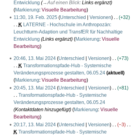
F
Entwicklung
→
Auf einen Blick
:
Links ergänzt
e
Markierung
:
Visuelle Bearbeitung
b
11:30, 19. Feb. 2025
Unterschied
Versionen
+32
r
K
LATERNE - Hochschule im Anthropozän:
u
Leuchtturm-Adaption und TransfER für Nachhaltige
a
Entwicklung
Links ergänzt
Markierung
:
Visuelle
r
Bearbeitung
2
1
20:46, 13. Mai 2024
Unterschied
Versionen
+73
0
3
K
Transformationspfade-Hub - Systemische
2
.
Veränderungsprozesse gestalten, 06.05.24
aktuell
5
M
K
Markierung
:
Visuelle Bearbeitung
a
e
20:45, 13. Mai 2024
Unterschied
Versionen
+81
i
i
Transformationspfade-Hub - Systemische
2
n
Veränderungsprozesse gestalten, 06.05.24
0
e
Kontaktdaten hinzugefügt
Markierung
:
Visuelle
2
B
Bearbeitung
4
e
20:17, 13. Mai 2024
Unterschied
Versionen
−3
a
K
Transformationspfade-Hub - Systemische