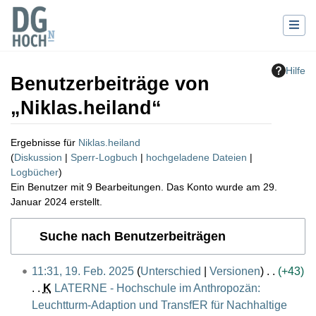
Hilfe
Benutzerbeiträge von
„
Niklas.heiland
“
Ergebnisse für
Niklas.heiland
Diskussion
Sperr-Logbuch
hochgeladene Dateien
Logbücher
Ein Benutzer mit 9 Bearbeitungen. Das Konto wurde am 29.
Januar 2024 erstellt.
Wechseln zu:
Navigation
,
Suche
Suche nach Benutzerbeiträgen
1
11:31, 19. Feb. 2025
Unterschied
Versionen
+43
9
K
LATERNE - Hochschule im Anthropozän:
.
Leuchtturm-Adaption und TransfER für Nachhaltige