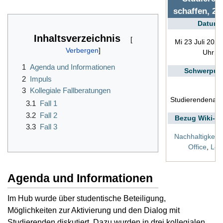
schaffen, 23
Datum
Inhaltsverzeichnis
Mi 23 Juli 2025
Uhr
1
Agenda und Informationen
Schwerpun
2
Impuls
3
Kollegiale Fallberatungen
Studierendenakt
3.1
Fall 1
3.2
Fall 2
Bezug Wiki-T
3.3
Fall 3
Nachhaltigkeit
,
Office
,
Leh
Agenda und Informationen
Im Hub wurde über studentische Beteiligung,
Möglichkeiten zur Aktivierung und den Dialog mit
Studierenden diskutiert. Dazu wurden in drei kollegialen