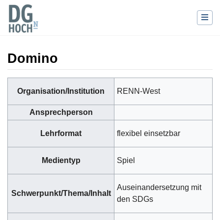
Domino
Wechseln zu:
Navigation
,
Suche
Organisation/Institution
RENN-West
Ansprechperson
Lehrformat
flexibel einsetzbar
Medientyp
Spiel
Auseinandersetzung mit
Schwerpunkt/Thema/Inhalt
den SDGs