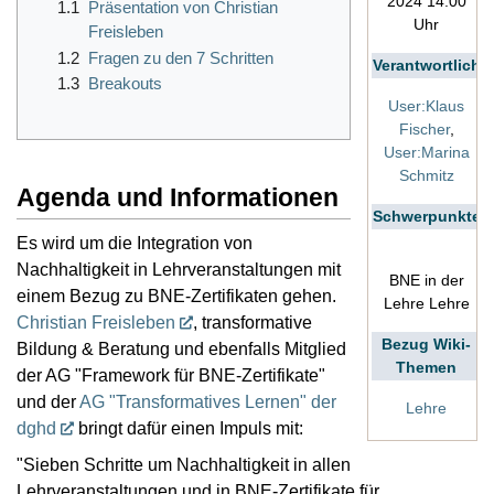
2024 14:00
1.1
Präsentation von Christian
Uhr
Freisleben
1.2
Fragen zu den 7 Schritten
Verantwortlich
1.3
Breakouts
User:Klaus
Fischer
,
User:Marina
Schmitz
Agenda und Informationen
Schwerpunkte
Es wird um die Integration von
Nachhaltigkeit in Lehrveranstaltungen mit
BNE in der
einem Bezug zu BNE-Zertifikaten gehen.
Lehre Lehre
Christian Freisleben
, transformative
Bezug Wiki-
Bildung & Beratung und ebenfalls Mitglied
Themen
der AG "Framework für BNE-Zertifikate"
und der
AG "Transformatives Lernen" der
Lehre
dghd
bringt dafür einen Impuls mit:
"Sieben Schritte um Nachhaltigkeit in allen
Lehrveranstaltungen und in BNE-Zertifikate für