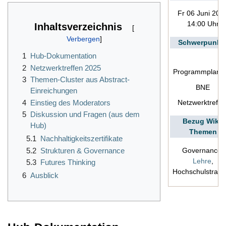
Fr 06 Juni 202
14:00 Uhr
Inhaltsverzeichnis
Schwerpunkt
1
Hub-Dokumentation
2
Netzwerktreffen 2025
Programmplanu
3
Themen-Cluster aus Abstract-
BNE
Einreichungen
4
Einstieg des Moderators
Netzwerktreffe
5
Diskussion und Fragen (aus dem
Bezug Wiki-
Hub)
Themen
5.1
Nachhaltigkeitszertifikate
5.2
Strukturen & Governance
Governance
,
Lehre
,
5.3
Futures Thinking
Hochschulstrate
6
Ausblick