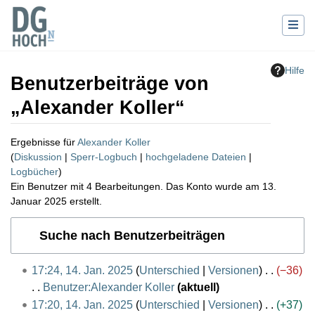
Hilfe
Benutzerbeiträge von
„
Alexander Koller
“
Ergebnisse für
Alexander Koller
Diskussion
Sperr-Logbuch
hochgeladene Dateien
Logbücher
Ein Benutzer mit 4 Bearbeitungen. Das Konto wurde am 13.
Januar 2025 erstellt.
Wechseln zu:
Navigation
,
Suche
Suche nach Benutzerbeiträgen
1
17:24, 14. Jan. 2025
Unterschied
Versionen
−36
4
Benutzer:Alexander Koller
aktuell
.
K
17:20, 14. Jan. 2025
Unterschied
Versionen
+37