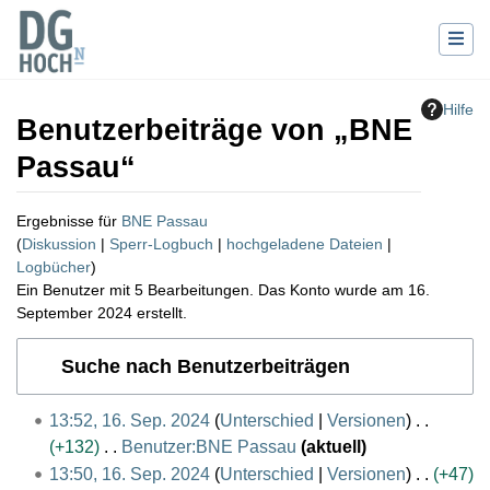
Hilfe
Benutzerbeiträge von „
BNE
Passau
“
Ergebnisse für
BNE Passau
Diskussion
Sperr-Logbuch
hochgeladene Dateien
Logbücher
Ein Benutzer mit 5 Bearbeitungen. Das Konto wurde am 16.
September 2024 erstellt.
Wechseln zu:
Navigation
,
Suche
Suche nach Benutzerbeiträgen
1
13:52, 16. Sep. 2024
Unterschied
Versionen
6
+132
Benutzer:BNE Passau
aktuell
.
K
13:50, 16. Sep. 2024
Unterschied
Versionen
+47