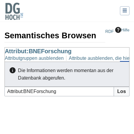
Hilfe
RDF
Semantisches Browsen
Wechseln zu:
Attribut:BNEForschung
Navigation
,
Suche
Attributgruppen ausblenden
Attribute ausblenden, die hierh
Die Informationen werden momentan aus der
Datenbank abgerufen.