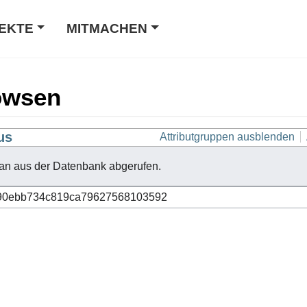
EKTE
MITMACHEN
owsen
us
Attributgruppen ausblenden
an aus der Datenbank abgerufen.