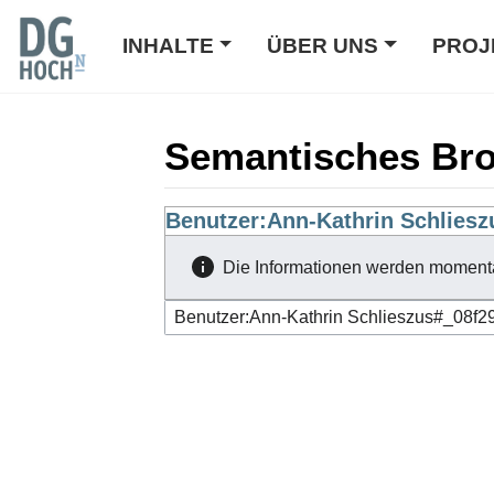
INHALTE
ÜBER UNS
PROJ
Semantisches Br
Wechseln zu:
Benutzer:Ann-Kathrin Schliesz
Navigation
,
Suche
Die Informationen werden moment