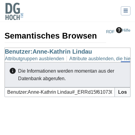
Hilfe
RDF
Semantisches Browsen
Wechseln zu:
Benutzer:Anne-Kathrin Lindau
Navigation
,
Suche
Attributgruppen ausblenden
Attribute ausblenden, die hierh
Die Informationen werden momentan aus der
Datenbank abgerufen.