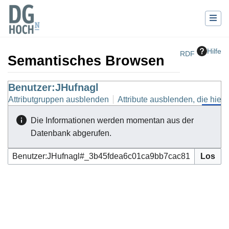
Hilfe
RDF
Semantisches Browsen
Wechseln zu:
Benutzer:JHufnagl
Navigation
,
Suche
Attributgruppen ausblenden
Attribute ausblenden, die hierh
Die Informationen werden momentan aus der
Datenbank abgerufen.