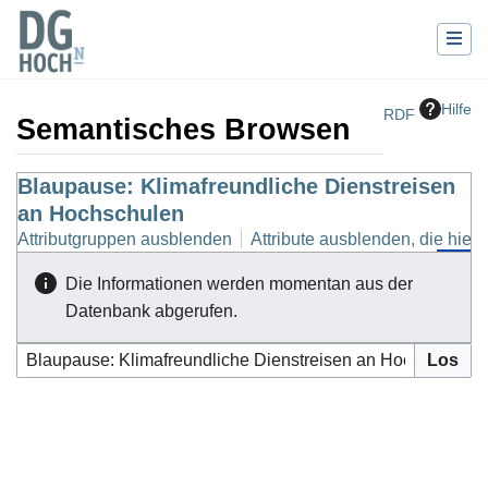
Hilfe
RDF
Semantisches Browsen
Wechseln zu:
Blaupause: Klimafreundliche Dienstreisen
Navigation
,
Suche
an Hochschulen
Attributgruppen ausblenden
Attribute ausblenden, die hierh
Die Informationen werden momentan aus der
Datenbank abgerufen.