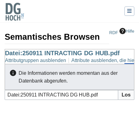
Hilfe
RDF
Semantisches Browsen
Wechseln zu:
Datei:250911 INTRACTING DG HUB.pdf
Navigation
,
Suche
Attributgruppen ausblenden
Attribute ausblenden, die hierh
Die Informationen werden momentan aus der
Datenbank abgerufen.