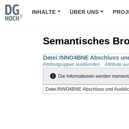
INHALTE
ÜBER UNS
PROJ
Semantisches Br
Wechseln zu:
Datei:INNO4BNE Abschluss und 
Navigation
,
Suche
Attributgruppen ausblenden
Attribute au
Die Informationen werden moment