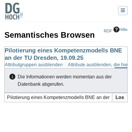
Hilfe
RDF
Semantisches Browsen
Wechseln zu:
Pilotierung eines Kompetenzmodells BNE
Navigation
,
Suche
an der TU Dresden, 19.09.25
Attributgruppen ausblenden
Attribute ausblenden, die hierh
Die Informationen werden momentan aus der
Datenbank abgerufen.