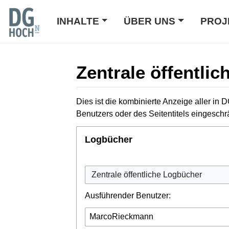
INHALTE
ÜBER UNS
PROJ
Zentrale öffentli
Wechseln zu:
Navigation
,
Suche
Dies ist die kombinierte Anzeige aller i
Benutzers oder des Seitentitels eingesch
Logbücher
Ausführender Benutzer: