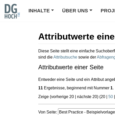
INHALTE
ÜBER UNS
PROJ
Attributwerte eine
Wechseln zu:
Navigation
,
Suche
Diese Seite stellt eine einfache Suchoberf
sind die
Attributsuche
sowie der
Abfrageng
Attributwerte einer Seite
Entweder eine Seite und ein Attribut ange
11
Ergebnisse, beginnend mit Nummer
1
.
Zeige (
vorherige 20
|
nächste 20
) (
20
|
50
Von Seite: