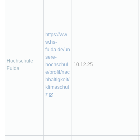
https://ww
w.hs-
fulda.de/un
sere-
Hochschule
hochschul
10.12.25
Fulda
e/profil/nac
hhaltigkeit/
klimaschut
z