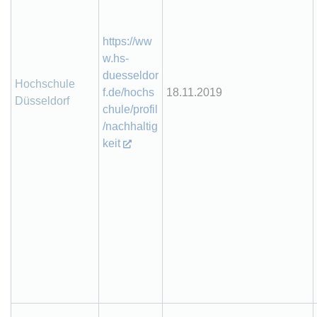
https://ww
w.hs-
duesseldor
Hochschule
f.de/hochs
18.11.2019
Düsseldorf
chule/profil
/nachhaltig
keit