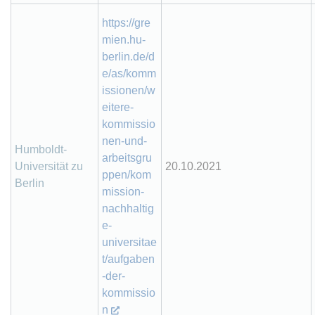
https://gre
mien.hu-
berlin.de/d
e/as/komm
issionen/w
eitere-
kommissio
nen-und-
Humboldt-
arbeitsgru
Universität zu
20.10.2021
ppen/kom
Berlin
mission-
nachhaltig
e-
universitae
t/aufgaben
-der-
kommissio
n