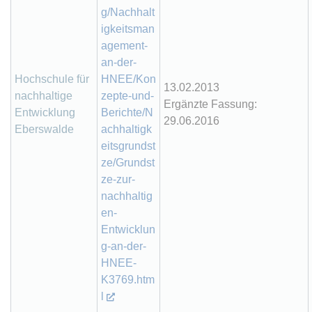
g/Nachhalt
igkeitsman
agement-
an-der-
Hochschule für
HNEE/Kon
13.02.2013
nachhaltige
zepte-und-
Ergänzte Fassung:
Entwicklung
Berichte/N
29.06.2016
Eberswalde
achhaltigk
eitsgrundst
ze/Grundst
ze-zur-
nachhaltig
en-
Entwicklun
g-an-der-
HNEE-
K3769.htm
l