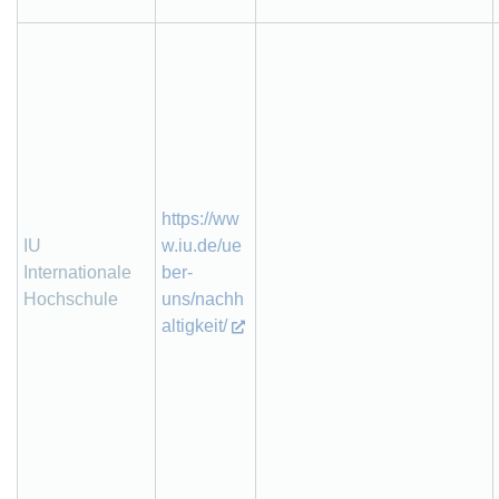
https://ww
IU
w.iu.de/ue
Internationale
ber-
Hochschule
uns/nachh
altigkeit/