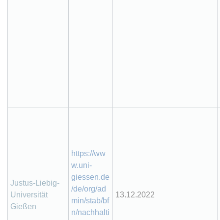
https://ww
w.uni-
giessen.de
Justus-Liebig-
/de/org/ad
Universität
13.12.2022
min/stab/bf
Gießen
n/nachhalti