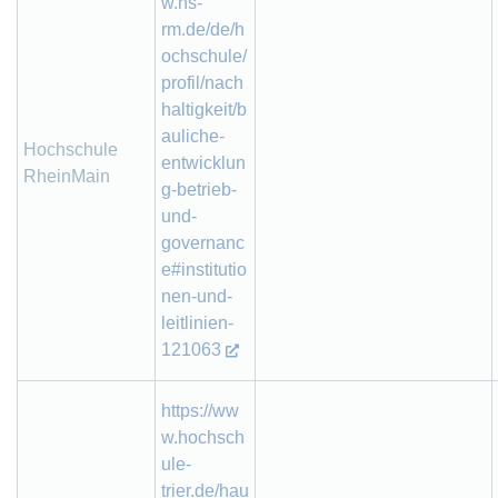
w.hs-
rm.de/de/h
ochschule/
profil/nach
haltigkeit/b
auliche-
Hochschule
entwicklun
RheinMain
g-betrieb-
und-
governanc
e#institutio
nen-und-
leitlinien-
121063
https://ww
w.hochsch
ule-
trier.de/hau