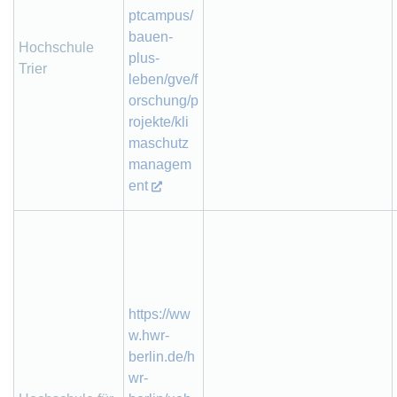
ptcampus/
bauen-
Hochschule
plus-
Trier
leben/gve/f
orschung/p
rojekte/kli
maschutz
managem
ent
https://ww
w.hwr-
berlin.de/h
wr-