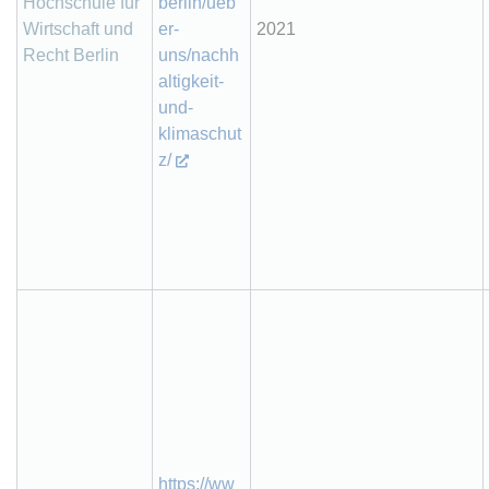
Hochschule für
berlin/ueb
Wirtschaft und
er-
2021
Recht Berlin
uns/nachh
altigkeit-
und-
klimaschut
z/
https://ww