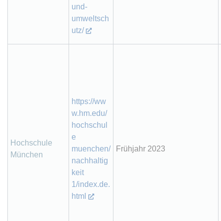
und-
umweltsch
utz/
https://ww
w.hm.edu/
hochschul
e
Hochschule
muenchen/
Frühjahr 2023
München
nachhaltig
keit
1/index.de.
html