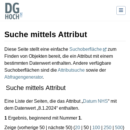
Suche mittels Attribut
Wechseln zu:
Navigation
,
Suche
Diese Seite stellt eine einfache
Suchoberfläche
zum
Finden von Objekten bereit, die ein Attribut mit einem
bestimmten Datenwert enthalten. Andere verfügbare
Suchoberflächen sind die
Attributsuche
sowie der
Abfragengenerator
.
Suche mittels Attribut
Eine Liste der Seiten, die das Attribut „
Datum NHS
“ mit
dem Datenwert „8.1.2024“ enthalten.
1
Ergebnis, beginnend mit Nummer
1
.
Zeige (
vorherige 50
|
nächste 50
) (
20
|
50
|
100
|
250
|
500
)