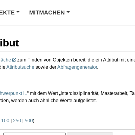
EKTE
MITMACHEN
ibut
läche
zum Finden von Objekten bereit, die ein Attribut mit e
die
Attributsuche
sowie der
Abfragengenerator
.
hwerpunkt IL
“ mit dem Wert „Interdisziplinarität, Masterarbeit,
en, werden auch ähnliche Werte aufgelistet.
|
100
|
250
|
500
)