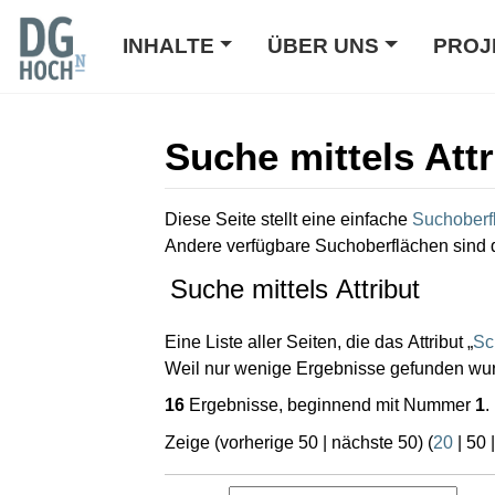
INHALTE
ÜBER UNS
PROJ
Suche mittels Attr
Wechseln zu:
Navigation
,
Suche
Diese Seite stellt eine einfache
Suchoberf
Andere verfügbare Suchoberflächen sind 
Suche mittels Attribut
Eine Liste aller Seiten, die das Attribut „
Sc
Weil nur wenige Ergebnisse gefunden wurd
16
Ergebnisse, beginnend mit Nummer
1
.
Zeige (
vorherige 50
|
nächste 50
) (
20
|
50