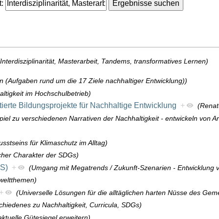
:
(Interdisziplinarität, Masterarbeit, Tandems, transformatives Lernen)
n (Aufgaben rund um die 17 Ziele nachhaltiger Entwicklung))
ltigkeit im Hochschulbetrieb)
ierte Bildungsprojekte für Nachhaltige Entwicklung
+
(Renat
spiel zu verschiedenen Narrativen der Nachhaltigkeit - entwickeln v
sstseins für Klimaschutz im Alltag)
cher Charakter der SDGs)
ES)
+
(Umgang mit Megatrends / Zukunft-Szenarien - Entwicklung 
eltthemen)
+
(Universelle Lösungen für die alltäglichen harten Nüsse des Gem
chiedenes zu Nachhaltigkeit, Curricula, SDGs)
ktuelle Gütesiegel erweitern)