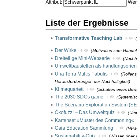
Attribut:
Wert
Liste der Ergebnisse
Transformative Teaching Lab
+
Der Wirkel
+
(Motivation zum Handel
Dreiteilige Mini-Webserie
+
(Nachha
Umweltbaustellen als handlungsorient
Una Terra Multis Fabulis
+
(Rollen
Herausforderungen der Nachhaltigkeit)
Klimaquartett
+
(Schaffen eines Bewu
The 2030 SDGs game
+
(Systemis
The Scenario Exploration System (S
Ökofuzzi – Das Umweltquiz
+
(Umw
Kartenset »Muster des Commoning«
Gaia Education Sammlung
+
(Vers
Sustainability-Quiz
+
(Wissen über a