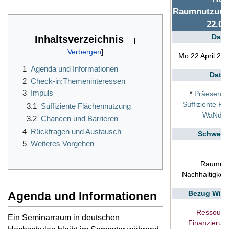
Raumnutzung
22.04
Dat
Inhaltsverzeichnis
Mo 22 April 20
1
Agenda und Informationen
Datei
2
Check-in:Themeninteressen
3
Impuls
*
Präesenta
Suffiziente R
3.1
Suffiziente Flächennutzung
WaNdel4
3.2
Chancen und Barrieren
4
Rückfragen und Austausch
Schwerp
5
Weiteres Vorgehen
Raumnu
Nachhaltigkeit
Bezug Wik
Agenda und Informationen
Ressourc
Ein Seminarraum in deutschen
Finanzierun