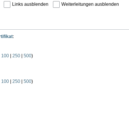
Links ausblenden
Weiterleitungen ausblenden
tifikat
:
|
100
|
250
|
500
)
|
100
|
250
|
500
)