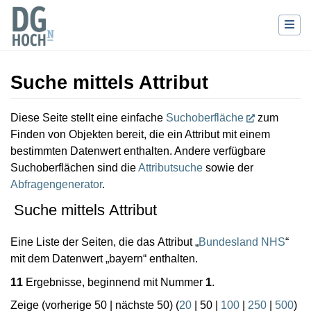
Suche mittels Attribut
Wechseln zu:
Navigation
,
Suche
Diese Seite stellt eine einfache
Suchoberfläche
zum
Finden von Objekten bereit, die ein Attribut mit einem
bestimmten Datenwert enthalten. Andere verfügbare
Suchoberflächen sind die
Attributsuche
sowie der
Abfragengenerator
.
Suche mittels Attribut
Eine Liste der Seiten, die das Attribut „
Bundesland NHS
“
mit dem Datenwert „bayern“ enthalten.
11
Ergebnisse, beginnend mit Nummer
1
.
Zeige (
vorherige 50
|
nächste 50
) (
20
|
50
|
100
|
250
|
500
)