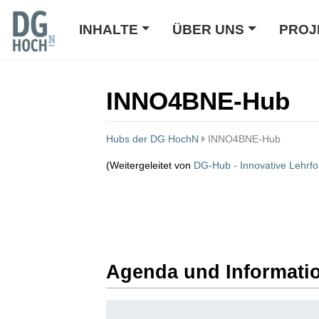
INHALTE
ÜBER UNS
PROJ
INNO4BNE-Hub
Hubs der DG HochN
INNO4BNE-Hub
(Weitergeleitet von
DG-Hub - Innovative Lehrf
Wechseln zu:
Navigation
,
Suche
Agenda und Informati