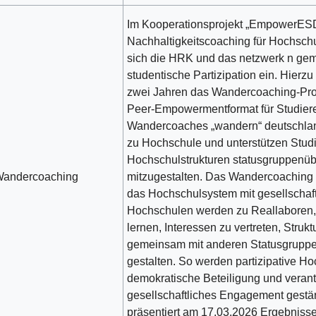
Im Kooperationsprojekt „EmpowerESD
Nachhaltigkeitscoaching für Hochschu
sich die HRK und das netzwerk n ge
studentische Partizipation ein. Hierzu
zwei Jahren das Wandercoaching-Pro
Peer-Empowermentformat für Studiere
Wandercoaches „wandern“ deutschla
zu Hochschule und unterstützen Stud
Hochschulstrukturen statusgruppenüb
andercoaching
mitzugestalten. Das Wandercoaching 
das Hochschulsystem mit gesellscha
Hochschulen werden zu Reallaboren,
lernen, Interessen zu vertreten, Struk
gemeinsam mit anderen Statusgruppe
gestalten. So werden partizipative H
demokratische Beteiligung und veran
gesellschaftliches Engagement gestä
präsentiert am 17.03.2026 Ergebniss