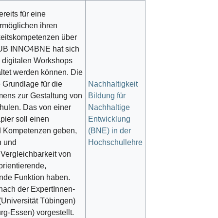
eits für eine
ermöglichen ihren
keitskompetenzen über
 HUB INNO4BNE hat sich
d digitalen Workshops
taltet werden können. Die
e Grundlage für die
Nachhaltigkeit
mens zur Gestaltung von
Bildung für
chulen. Das von einer
Nachhaltige
ier soll einen
Entwicklung
und Kompetenzen geben,
(BNE) in der
n und
Hochschullehre
Vergleichbarkeit von
orientierende,
ende Funktion haben.
nach der ExpertInnen-
Universität Tübingen)
rg-Essen) vorgestellt.