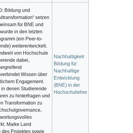
: Bildung und
ltransformation“ setzen
meinsam für BNE und
 wurde in den letzten
gramm (ein Peer-to-
nde) weiterentwickelt.
ndweit von Hochschule
Nachhaltigkeit
ierende dabei,
Bildung für
ergreifend
Nachhaltige
verbindet Wissen über
Entwicklung
ftlichem Engagement.
(BNE) in der
 in denen Studierende
Hochschullehre
turen zu hinterfragen und
n Transformation zu
ochschulgovernance,
twortungsvolles
rkt. Maike Land
e des Projektes sowie