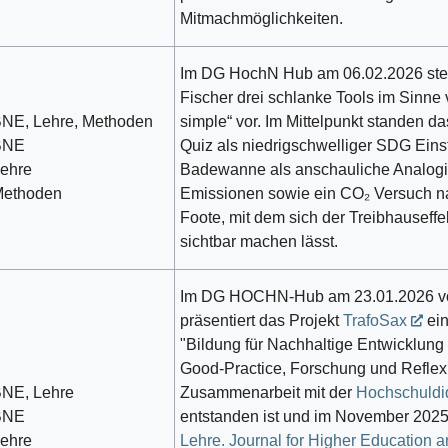
Mitmachmöglichkeiten.
Im DG HochN Hub am 06.02.2026 stell
Fischer drei schlanke Tools im Sinne 
NE, Lehre, Methoden
simple“ vor. Im Mittelpunkt standen da
BNE
Quiz als niedrigschwelliger SDG Einst
ehre
Badewanne als anschauliche Analogie
ethoden
Emissionen sowie ein CO₂ Versuch 
Foote, mit dem sich der Treibhauseffek
sichtbar machen lässt.
Im DG HOCHN-Hub am 23.01.2026 von
präsentiert das Projekt
TrafoSax
ein
"Bildung für Nachhaltige Entwicklung
Good-Practice, Forschung und Reflexi
NE, Lehre
Zusammenarbeit mit der
Hochschuldi
BNE
entstanden ist und im November 2025
ehre
Lehre. Journal for Higher Education 