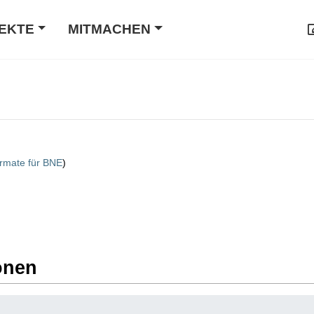
EKTE
MITMACHEN
ormate für BNE
)
onen