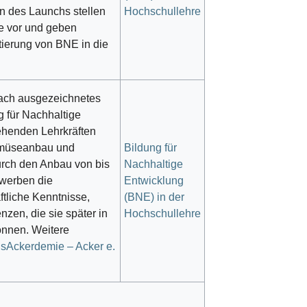
n des Launchs stellen
Hochschullehre
e vor und geben
tierung von BNE in die
ach ausgezeichnetes
 für Nachhaltige
ehenden Lehrkräften
emüseanbau und
Bildung für
Durch den Anbau von bis
Nachhaltige
werben die
Entwicklung
ftliche Kenntnisse,
(BNE) in der
en, die sie später in
Hochschullehre
önnen. Weitere
Ackerdemie – Acker e.