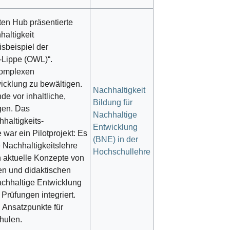
ten Hub präsentierte
altigkeit
xisbeispiel der
-Lippe (OWL)“.
 komplexen
icklung zu bewältigen.
Nachhaltigkeit
de vor inhaltliche,
Bildung für
gen. Das
Nachhaltige
hhaltigkeits-
Entwicklung
war ein Pilotprojekt: Es
(BNE) in der
re Nachhaltigkeitslehre
Hochschullehre
n aktuelle Konzepte von
en und didaktischen
achhaltige Entwicklung
Prüfungen integriert.
d Ansatzpunkte für
hulen.