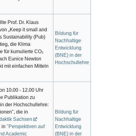
te Prof. Dr. Klaus
von „Keep it small and
Bildung für
s Sustainability (Pub)
Nachhaltige
ieg, die Klima
Entwicklung
 für kumulierte CO₂
(BNE) in der
nach Eunice Newton
Hochschullehre
t mit einfachen Mitteln
 10.00 - 12.00 Uhr
e Publikation zu
 in der Hochschullehre:
onen", die in
Bildung für
daktik Sachsen
Nachhaltige
 in
"Perspektiven auf
Entwicklung
and Academic
(BNE) in der