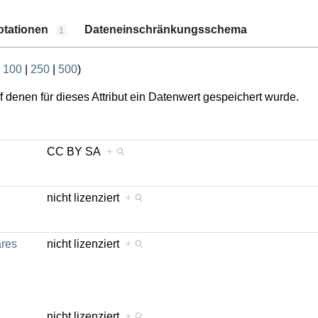
otationen
Dateneinschränkungsschema
1
|
100
|
250
|
500
)
 denen für dieses Attribut ein Datenwert gespeichert wurde.
CC BY SA
+
nicht lizenziert
+
äres
nicht lizenziert
+
nicht lizenziert
+