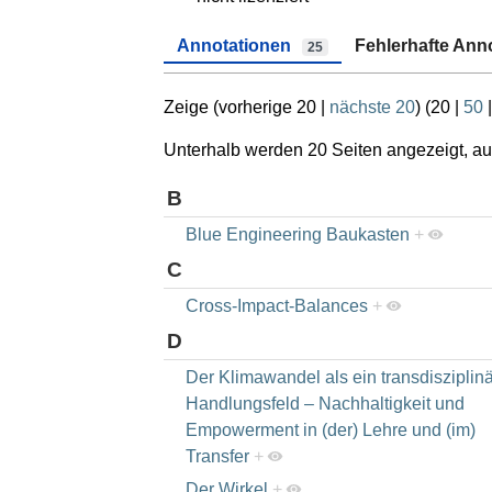
Annotationen
Fehlerhafte Ann
25
Zeige (
vorherige 20
|
nächste 20
) (
20
|
50
Unterhalb werden 20 Seiten angezeigt, auf
B
Blue Engineering Baukasten
+
C
Cross-Impact-Balances
+
D
Der Klimawandel als ein transdisziplin
Handlungsfeld – Nachhaltigkeit und
Empowerment in (der) Lehre und (im)
Transfer
+
Der Wirkel
+