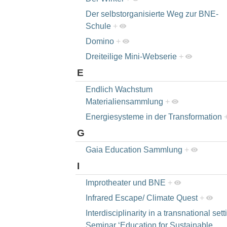
Der selbstorganisierte Weg zur BNE-
Schule
+
Domino
+
Dreiteilige Mini-Webserie
+
E
Endlich Wachstum
Materialiensammlung
+
Energiesysteme in der Transformation
G
Gaia Education Sammlung
+
I
Improtheater und BNE
+
Infrared Escape/ Climate Quest
+
Interdisciplinarity in a transnational sett
Seminar ‘Education for Sustainable