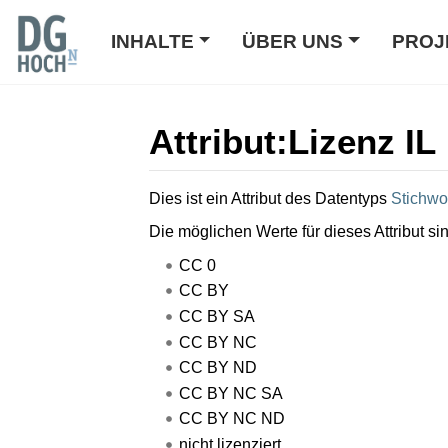
INHALTE
ÜBER UNS
PROJ
Attribut:Lizenz IL
Wechseln zu:
Navigation
,
Suche
Dies ist ein Attribut des Datentyps
Stichwo
Die möglichen Werte für dieses Attribut si
CC 0
CC BY
CC BY SA
CC BY NC
CC BY ND
CC BY NC SA
CC BY NC ND
nicht lizenziert