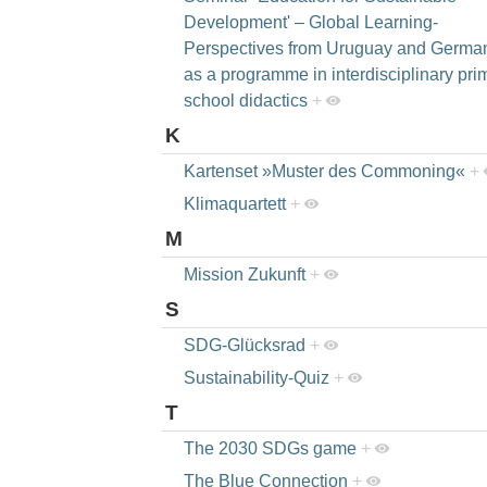
Development' – Global Learning-
Perspectives from Uruguay and Germa
as a programme in interdisciplinary pri
school didactics
+
K
Kartenset »Muster des Commoning«
+
Klimaquartett
+
M
Mission Zukunft
+
S
SDG-Glücksrad
+
Sustainability-Quiz
+
T
The 2030 SDGs game
+
The Blue Connection
+