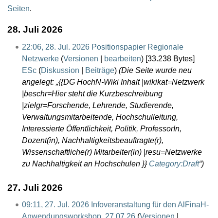
Seiten
.
28. Juli 2026
22:06, 28. Jul. 2026
Positionspapier Regionale
Netzwerke
(
Versionen
|
bearbeiten
)
[33.238 Bytes]
ESc
(
Diskussion
|
Beiträge
)
(Die Seite wurde neu
angelegt: „{{DG HochN-Wiki Inhalt |wikikat=Netzwerk
|beschr=Hier steht die Kurzbeschreibung
|zielgr=Forschende, Lehrende, Studierende,
Verwaltungsmitarbeitende, Hochschulleitung,
Interessierte Öffentlichkeit, Politik, ProfessorIn,
Dozent(in), Nachhaltigkeitsbeauftragte(r),
Wissenschaftliche(r) Mitarbeiter(in) |resu=Netzwerke
zu Nachhaltigkeit an Hochschulen }}
Category:Draft
“)
27. Juli 2026
09:11, 27. Jul. 2026
Infoveranstaltung für den AlFinaH-
Anwendungsworkshop, 27.07.26
(
Versionen
|