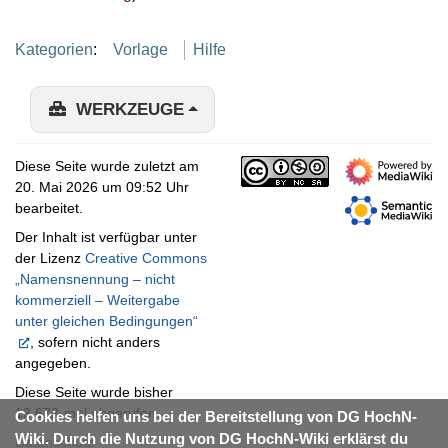
Kategorien
:
Vorlage
Hilfe
WERKZEUGE
Diese Seite wurde zuletzt am
20. Mai 2026 um 09:52 Uhr
bearbeitet.
Der Inhalt ist verfügbar unter
der Lizenz
Creative Commons
„Namensnennung – nicht
kommerziell – Weitergabe
unter gleichen Bedingungen“
, sofern nicht anders
angegeben.
Diese Seite wurde bisher
13.672-mal abgerufen.
Cookies helfen uns bei der Bereitstellung von DG HochN-
Wiki. Durch die Nutzung von DG HochN-Wiki erklärst du
Datenschutz