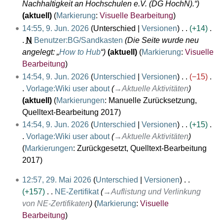
2
s
z
Nachhaltigkeit an Hochschulen e.V. (DG HochN).“
e
6
a
u
aktuell
Markierung
:
Visuelle Bearbeitung
i
m
s
14:55, 9. Jun. 2026
Unterschied
Versionen
+14
t
m
a
N
Benutzer:BG/Sandkasten
Die Seite wurde neu
u
e
m
angelegt: „
How to Hub
“
aktuell
Markierung
:
Visuelle
n
n
m
Bearbeitung
g
f
e
14:54, 9. Jun. 2026
Unterschied
Versionen
−15
s
a
n
Vorlage:Wiki user about
→
Aktuelle Aktivitäten
z
s
f
aktuell
Markierungen
:
Manuelle Zurücksetzung
u
s
a
Quelltext-Bearbeitung 2017
s
u
s
14:54, 9. Jun. 2026
Unterschied
Versionen
+15
a
n
s
Vorlage:Wiki user about
→
Aktuelle Aktivitäten
m
g
u
Markierungen
:
Zurückgesetzt
Quelltext-Bearbeitung
m
n
2017
e
g
n
2
12:57, 29. Mai 2026
Unterschied
Versionen
f
9
+157
NE-Zertifikat
→
Auflistung und Verlinkung
a
.
von NE-Zertifikaten
Markierung
:
Visuelle
s
M
Bearbeitung
s