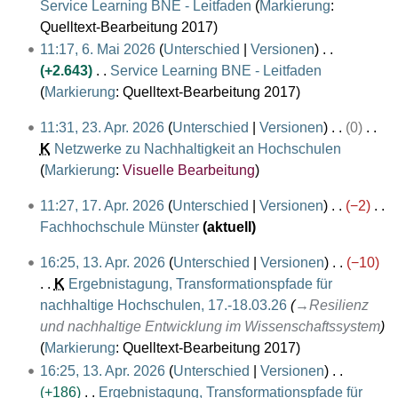
b
B
i
m
Service Learning BNE - Leitfaden
Markierung
:
z
e
e
n
K
m
Quelltext-Bearbeitung 2017
u
i
a
e
e
e
s
11:17, 6. Mai 2026
Unterschied
Versionen
t
r
B
i
n
a
+2.643
Service Learning BNE - Leitfaden
u
b
e
n
f
K
m
Markierung
:
Quelltext-Bearbeitung 2017
n
e
a
e
a
e
m
2
11:31, 23. Apr. 2026
Unterschied
Versionen
0
g
i
r
B
s
i
e
3
K
Netzwerke zu Nachhaltigkeit an Hochschulen
s
t
b
e
s
n
n
.
K
Markierung
:
Visuelle Bearbeitung
z
u
e
a
u
e
f
A
e
u
n
i
r
n
B
a
1
11:27, 17. Apr. 2026
Unterschied
Versionen
−2
p
i
s
g
t
b
g
e
s
7
Fachhochschule Münster
aktuell
r
n
a
s
u
e
a
s
.
K
i
e
m
z
n
1
i
r
u
16:25, 13. Apr. 2026
Unterschied
Versionen
−10
A
e
l
B
m
u
g
3
t
b
n
K
Ergebnistagung, Transformationspfade für
p
i
2
e
e
s
s
.
u
e
g
nachhaltige Hochschulen, 17.-18.03.26
→
Resilienz
r
n
0
a
n
a
z
A
n
i
und nachhaltige Entwicklung im Wissenschaftssystem
i
e
2
r
f
m
u
p
g
t
Markierung
:
Quelltext-Bearbeitung 2017
l
B
6
b
a
m
s
r
s
u
16:25, 13. Apr. 2026
Unterschied
Versionen
2
e
e
s
e
a
i
z
n
+186
Ergebnistagung, Transformationspfade für
0
a