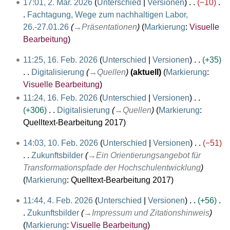
2
u
17:01, 2. Mär. 2026
Unterschied
Versionen
−10
a
ä
n
0
e
.
n
Fachtagung, Wege zum nachhaltigen Labor,
s
r
g
2
a
M
g
26.-27.01.26
→
Präsentationen
Markierung
:
Visuelle
s
z
6
r
ä
s
Bearbeitung
u
2
b
r
z
n
0
1
e
11:25, 16. Feb. 2026
Unterschied
Versionen
+35
z
u
g
2
6
i
Digitalisierung
→
Quellen
aktuell
Markierung
:
2
s
6
.
t
Visuelle Bearbeitung
0
a
F
u
11:24, 16. Feb. 2026
Unterschied
Versionen
2
m
e
n
+306
Digitalisierung
→
Quellen
Markierung
:
6
m
b
g
Quelltext-Bearbeitung 2017
e
r
s
n
1
14:03, 10. Feb. 2026
Unterschied
Versionen
−51
u
z
f
0
Zukunftsbilder
→
Ein Orientierungsangebot für
a
u
a
.
Transformationspfade der Hochschulentwicklung
r
s
s
F
Markierung
:
Quelltext-Bearbeitung 2017
2
a
s
e
0
m
u
4
11:44, 4. Feb. 2026
Unterschied
Versionen
+56
b
2
m
n
.
Zukunftsbilder
→
Impressum und Zitationshinweis
r
6
e
g
F
Markierung
:
Visuelle Bearbeitung
u