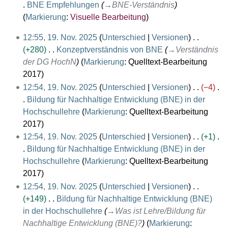
o
i
BNE Empfehlungen
→
BNE-Verständnis
b
e
v
n
Markierung
:
Visuelle Bearbeitung
e
i
e
e
r
1
t
12:55, 19. Nov. 2025
Unterschied
Versionen
m
B
2
9
u
+280
Konzeptverständnis von BNE
→
Verständnis
b
e
0
.
n
der DG HochN
Markierung
:
Quelltext-Bearbeitung
e
a
2
N
g
2017
r
r
5
o
s
12:54, 19. Nov. 2025
Unterschied
Versionen
−4
2
b
v
z
Bildung für Nachhaltige Entwicklung (BNE) in der
0
e
e
u
Hochschullehre
Markierung
:
Quelltext-Bearbeitung
2
i
m
s
K
2017
5
t
b
a
e
12:54, 19. Nov. 2025
Unterschied
Versionen
+1
u
e
m
i
Bildung für Nachhaltige Entwicklung (BNE) in der
n
r
m
n
Hochschullehre
Markierung
:
Quelltext-Bearbeitung
g
2
e
e
K
2017
s
0
n
B
e
12:54, 19. Nov. 2025
Unterschied
Versionen
z
2
f
e
i
+149
Bildung für Nachhaltige Entwicklung (BNE)
u
5
a
a
n
in der Hochschullehre
→
Was ist Lehre/Bildung für
s
s
r
e
Nachhaltige Entwicklung (BNE)?
Markierung
:
a