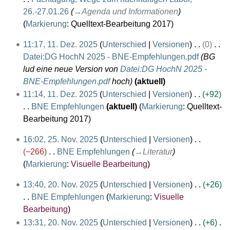
.
26.-27.01.26
→
Agenda und Informationen
J
Markierung
:
Quelltext-Bearbeitung 2017
a
1
11:17, 11. Dez. 2025
Unterschied
Versionen
0
n
1
Datei:DG HochN 2025 - BNE-Empfehlungen.pdf
BG
u
.
lud eine neue Version von
Datei:DG HochN 2025 -
a
D
BNE-Empfehlungen.pdf
hoch
aktuell
r
e
11:14, 11. Dez. 2025
Unterschied
Versionen
+92
2
z
BNE Empfehlungen
aktuell
Markierung
:
Quelltext-
0
e
K
Bearbeitung 2017
2
m
e
6
2
16:02, 25. Nov. 2025
Unterschied
Versionen
b
i
5
−266
BNE Empfehlungen
→
Literatur
e
n
.
Markierung
:
Visuelle Bearbeitung
r
e
N
2
B
2
13:40, 20. Nov. 2025
Unterschied
Versionen
+26
o
0
e
0
BNE Empfehlungen
Markierung
:
Visuelle
v
2
a
.
K
Bearbeitung
e
5
r
N
e
13:31, 20. Nov. 2025
Unterschied
Versionen
+6
m
b