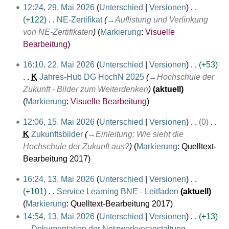
a
12:24, 29. Mai 2026
Unterschied
Versionen
u
i
+122
NE-Zertifikat
→
Auflistung und Verlinkung
n
2
von NE-Zertifikaten
Markierung
:
Visuelle
g
0
Bearbeitung
2
2
16:10, 22. Mai 2026
Unterschied
Versionen
+53
6
2
K
Jahres-Hub DG HochN 2025
→
Hochschule der
.
Zukunft - Bilder zum Weiterdenken
aktuell
M
Markierung
:
Visuelle Bearbeitung
a
1
12:06, 15. Mai 2026
Unterschied
Versionen
0
i
5
K
Zukunftsbilder
→
Einleitung: Wie sieht die
2
.
Hochschule der Zukunft aus?
Markierung
:
Quelltext-
0
M
Bearbeitung 2017
2
a
6
1
16:24, 13. Mai 2026
Unterschied
Versionen
i
3
+101
Service Learning BNE - Leitfaden
aktuell
2
.
K
Markierung
:
Quelltext-Bearbeitung 2017
0
M
e
14:54, 13. Mai 2026
Unterschied
Versionen
+13
2
a
i
Dokumentation der Netzwerkveranstaltung