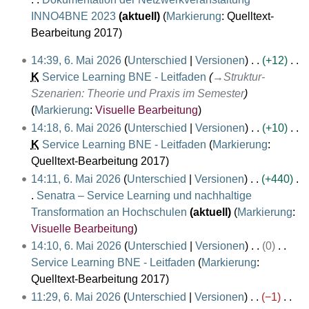
6
i
n
INNO4BNE 2023
aktuell
Markierung
:
Quelltext-
2
e
K
Bearbeitung 2017
0
B
e
6
14:39, 6. Mai 2026
Unterschied
Versionen
+12
2
e
i
.
K
Service Learning BNE - Leitfaden
→
Struktur-
6
a
n
M
Szenarien: Theorie und Praxis im Semester
r
e
a
Markierung
:
Visuelle Bearbeitung
b
B
i
14:18, 6. Mai 2026
Unterschied
Versionen
+10
e
e
2
K
Service Learning BNE - Leitfaden
Markierung
:
i
a
0
K
Quelltext-Bearbeitung 2017
t
r
2
e
14:11, 6. Mai 2026
Unterschied
Versionen
+440
u
b
6
i
Senatra – Service Learning und nachhaltige
n
e
n
Transformation an Hochschulen
aktuell
Markierung
:
g
i
e
K
Visuelle Bearbeitung
s
t
B
e
14:10, 6. Mai 2026
Unterschied
Versionen
0
z
u
e
i
Service Learning BNE - Leitfaden
Markierung
:
u
n
a
n
K
Quelltext-Bearbeitung 2017
s
g
r
e
e
a
11:29, 6. Mai 2026
Unterschied
Versionen
−1
s