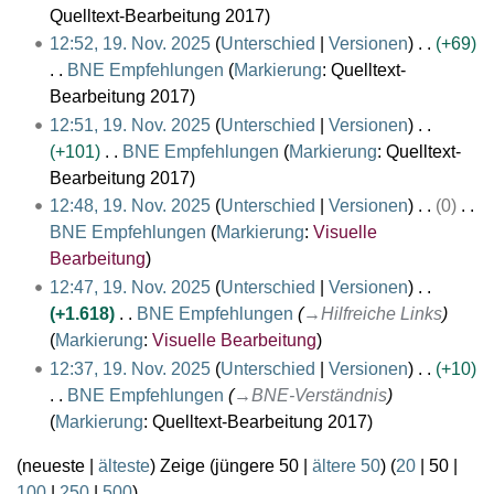
s
b
B
Quelltext-Bearbeitung 2017
m
u
e
e
m
12:52, 19. Nov. 2025
Unterschied
Versionen
+69
n
i
a
e
BNE Empfehlungen
Markierung
:
Quelltext-
g
t
r
K
n
Bearbeitung 2017
u
b
e
f
12:51, 19. Nov. 2025
Unterschied
Versionen
n
e
i
a
+101
BNE Empfehlungen
Markierung
:
Quelltext-
g
i
n
s
K
Bearbeitung 2017
s
t
e
s
e
12:48, 19. Nov. 2025
Unterschied
Versionen
0
z
u
B
u
i
BNE Empfehlungen
Markierung
:
Visuelle
u
n
e
n
n
K
Bearbeitung
s
g
a
g
e
e
12:47, 19. Nov. 2025
Unterschied
Versionen
a
s
r
B
i
+1.618
BNE Empfehlungen
→
Hilfreiche Links
m
z
b
e
n
Markierung
:
Visuelle Bearbeitung
m
u
e
a
e
12:37, 19. Nov. 2025
Unterschied
Versionen
+10
e
s
i
r
B
BNE Empfehlungen
→
BNE-Verständnis
n
a
t
b
e
Markierung
:
Quelltext-Bearbeitung 2017
f
m
u
e
a
a
m
(
neueste
|
älteste
) Zeige (
jüngere 50
|
ältere 50
) (
20
|
50
|
n
i
r
s
e
100
|
250
|
500
)
g