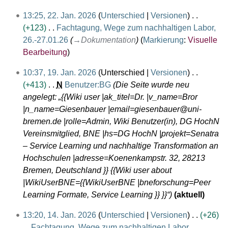
n
e
a
2
f
13:25, 22. Jan. 2026
Unterschied
Versionen
b
r
2
a
+123
Fachtagung, Wege zum nachhaltigen Labor,
r
2
.
s
26.-27.01.26
→
Dokumentation
Markierung
:
Visuelle
u
0
J
s
Bearbeitung
a
2
a
u
r
6
1
10:37, 19. Jan. 2026
Unterschied
Versionen
n
n
2
9
+413
N
Benutzer:BG
Die Seite wurde neu
u
g
0
.
angelegt: „{{Wiki user |ak_titel=Dr. |v_name=Bror
a
2
J
|n_name=Giesenbauer |email=giesenbauer@uni-
r
6
a
bremen.de |rolle=Admin, Wiki Benutzer(in), DG HochN
2
n
Vereinsmitglied, BNE |hs=DG HochN |projekt=Senatra
0
u
– Service Learning und nachhaltige Transformation an
2
a
Hochschulen |adresse=Koenenkampstr. 32, 28213
6
r
Bremen, Deutschland }} {{Wiki user about
2
|WikiUserBNE={{WikiUserBNE |bneforschung=Peer
0
Learning Formate, Service Learning }} }}“
aktuell
2
1
13:20, 14. Jan. 2026
Unterschied
Versionen
+26
6
4
Fachtagung, Wege zum nachhaltigen Labor,