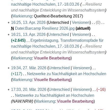
i
s
n
m
l
u
g
nachhaltige Hochschulen, 17.-18.03.26
→
Resilienz
2
r
t
u
f
m
2
s
s
und nachhaltige Entwicklung im Wissenschaftssystem
6
b
u
n
a
e
0
a
z
Markierung
:
Quelltext-Bearbeitung 2017
e
n
g
s
n
2
m
u
16:25, 13. Apr. 2026
Unterschied
Versionen
0
i
g
s
f
6
m
s
N
Datei:Barcamp Resilienz 2026.jpg
aktuell
t
s
u
a
e
a
K
16:21, 13. Apr. 2026
Unterschied
Versionen
u
z
n
s
n
m
e
+2.645
Ergebnistagung, Transformationspfade für
n
u
g
s
f
m
i
nachhaltige Hochschulen, 17.-18.03.26
→
Resilienz
g
s
u
a
e
n
und nachhaltige Entwicklung im Wissenschaftssystem
s
a
n
s
n
e
Markierung
:
Visuelle Bearbeitung
z
m
g
s
f
B
u
m
2
19:34, 27. Mär. 2026
Unterschied
Versionen
u
a
e
s
e
7
+117
Netzwerke zu Nachhaltigkeit an Hochschulen
n
s
a
a
n
.
K
Markierung
:
Visuelle Bearbeitung
g
s
r
m
f
M
e
u
b
m
2
17:33, 20. Mär. 2026
Unterschied
Versionen
−16
a
ä
i
n
e
e
0
Netzwerke zu Nachhaltigkeit an Hochschulen
s
r
n
g
i
n
.
NAW.NRW
Markierung
:
Visuelle Bearbeitung
s
z
e
t
f
M
u
2
B