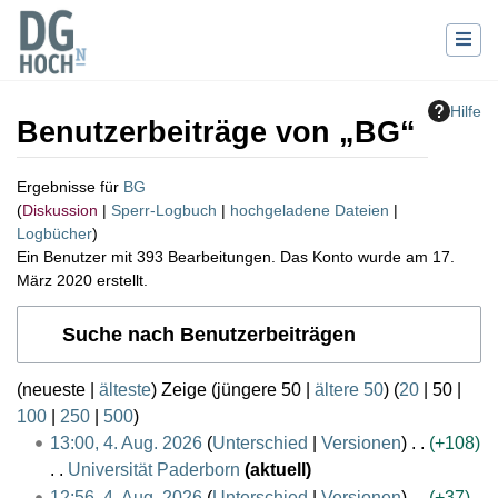
Hilfe
Benutzerbeiträge von „
BG
“
Ergebnisse für
BG
Diskussion
Sperr-Logbuch
hochgeladene Dateien
Logbücher
Ein Benutzer mit 393 Bearbeitungen. Das Konto wurde am 17.
März 2020 erstellt.
Wechseln zu:
Navigation
,
Suche
Suche nach Benutzerbeiträgen
(
neueste
|
älteste
) Zeige (
jüngere 50
|
ältere 50
) (
20
|
50
|
100
|
250
|
500
)
4
13:00, 4. Aug. 2026
Unterschied
Versionen
+108
.
Universität Paderborn
aktuell
A
K
12:56, 4. Aug. 2026
Unterschied
Versionen
+37