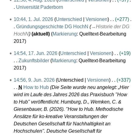
u
e
Universität Paderborn
g
i
K
1
10:44, 1. Jul. 2026
Unterschied
Versionen
+277
u
n
e
.
Gründungsgeschichte DG HochN
→
Historie der DG
s
e
i
J
HochN
aktuell
Markierung
:
Quelltext-Bearbeitung
t
B
n
u
2017
2
e
e
l
0
a
B
1
14:54, 17. Jun. 2026
Unterschied
Versionen
+19
i
2
r
e
7
Zukunftsbilder
Markierung
:
Quelltext-Bearbeitung
2
6
b
a
.
K
2017
0
e
r
J
e
2
9
i
b
14:56, 9. Jun. 2026
Unterschied
Versionen
+337
u
i
6
.
t
e
N
How to Hub
Die Seite wurde neu angelegt: „Hier
n
n
J
u
i
wird im Laufe des Jahres 2026 das Praxisbuch "How
i
e
u
n
t
to Hub" veröffentlicht. Humburg, D., Wemken, C. &
2
B
n
g
u
Giesenbauer, B. (2026). ''How to Hub. Methodische
0
e
i
s
n
Ansätze für ko-kreative Veranstaltungen der
2
a
2
z
g
Deutschen Gesellschaft für Nachhaltigkeit an
6
r
0
u
s
Hochschulen''. Deutsche Gesellschaft für
b