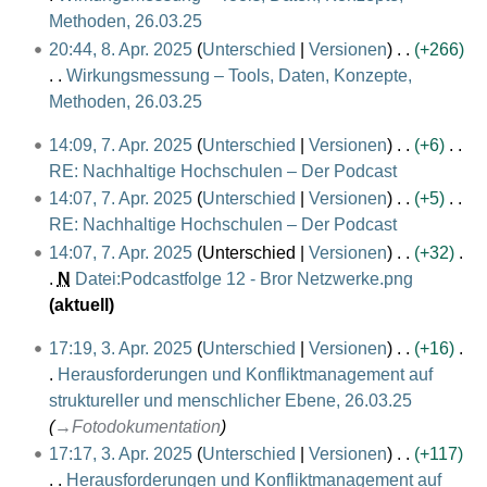
2
e
u
i
s
n
Methoden, 26.03.25
t
e
r
0
B
s
n
z
K
g
u
20:44, 8. Apr. 2025
Unterschied
Versionen
+266
i
b
2
e
a
e
u
e
s
n
Wirkungsmessung – Tools, Daten, Konzepte,
t
e
5
a
m
B
s
i
z
g
Methoden, 26.03.25
u
i
r
m
e
a
n
u
K
s
n
t
7
14:09, 7. Apr. 2025
Unterschied
Versionen
+6
b
e
a
m
e
s
e
z
g
u
.
RE: Nachhaltige Hochschulen – Der Podcast
e
n
r
m
B
a
i
u
s
n
A
K
14:07, 7. Apr. 2025
Unterschied
Versionen
+5
i
f
b
e
e
m
n
s
z
g
p
e
RE: Nachhaltige Hochschulen – Der Podcast
t
a
e
n
a
m
e
a
u
s
r
i
K
u
s
14:07, 7. Apr. 2025
Unterschied
Versionen
+32
i
f
r
e
B
m
s
z
i
n
e
n
s
N
Datei:Podcastfolge 12 - Bror Netzwerke.png
t
a
b
n
e
m
a
u
l
e
i
K
g
u
aktuell
u
s
e
f
a
e
m
s
2
B
n
e
s
n
n
s
i
a
r
n
m
a
3
17:19, 3. Apr. 2025
Unterschied
Versionen
+16
0
e
e
i
z
g
g
u
t
s
b
f
e
m
.
Herausforderungen und Konfliktmanagement auf
2
a
B
n
u
s
n
u
s
e
a
n
m
A
struktureller und menschlicher Ebene, 26.03.25
5
r
e
e
s
z
g
n
u
i
s
f
e
p
→
Fotodokumentation
b
a
B
a
u
g
n
t
s
a
n
r
17:17, 3. Apr. 2025
Unterschied
Versionen
+117
e
r
e
m
s
s
g
u
u
s
f
i
Herausforderungen und Konfliktmanagement auf
i
b
a
m