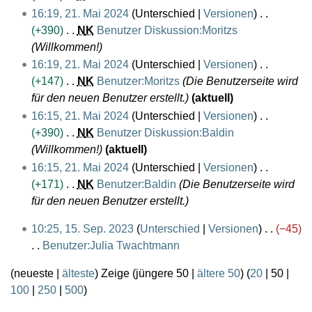
2
e
i
s
K
m
z
16:19, 21. Mai 2024
Unterschied
Versionen
u
r
0
B
n
s
e
e
u
+390
N
K
Benutzer Diskussion:Moritzs
n
b
2
e
e
u
i
n
s
Willkommen!
g
e
4
a
B
n
n
f
a
s
16:19, 21. Mai 2024
Unterschied
Versionen
i
r
e
g
e
a
m
z
+147
N
K
Benutzer:Moritzs
Die Benutzerseite wird
t
b
a
B
s
m
u
für den neuen Benutzer erstellt.
aktuell
u
e
r
e
s
e
s
n
16:15, 21. Mai 2024
Unterschied
Versionen
i
b
a
u
n
a
g
+390
N
K
Benutzer Diskussion:Baldin
t
e
r
n
f
m
s
Willkommen!
aktuell
u
i
b
g
a
m
z
16:15, 21. Mai 2024
Unterschied
Versionen
n
t
e
s
e
u
+171
N
K
Benutzer:Baldin
Die Benutzerseite wird
g
u
i
s
n
s
für den neuen Benutzer erstellt.
s
n
t
u
f
a
1
z
g
10:25, 15. Sep. 2023
Unterschied
Versionen
−45
u
n
a
m
5
u
s
Benutzer:Julia Twachtmann
n
g
s
m
.
s
K
z
g
s
e
(
neueste
|
älteste
) Zeige (
jüngere 50
|
ältere 50
) (
20
|
50
|
S
a
e
u
s
u
n
100
|
250
|
500
)
e
m
i
s
z
n
f
p
m
n
a