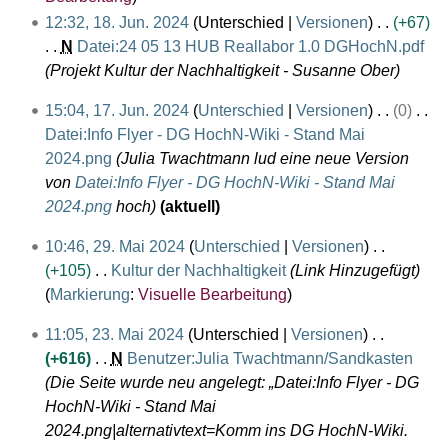
12:32, 18. Jun. 2024
Unterschied
Versionen
+67
N
Datei:24 05 13 HUB Reallabor 1.0 DGHochN.pdf
Projekt Kultur der Nachhaltigkeit - Susanne Ober
1
15:04, 17. Jun. 2024
Unterschied
Versionen
0
7
Datei:Info Flyer - DG HochN-Wiki - Stand Mai
.
2024.png
Julia Twachtmann lud eine neue Version
J
von
Datei:Info Flyer - DG HochN-Wiki - Stand Mai
u
2024.png
hoch
aktuell
n
2
10:46, 29. Mai 2024
Unterschied
Versionen
i
9
+105
Kultur der Nachhaltigkeit
Link Hinzugefügt
2
.
Markierung
:
Visuelle Bearbeitung
0
M
2
2
11:05, 23. Mai 2024
Unterschied
Versionen
a
4
3
+616
N
Benutzer:Julia Twachtmann/Sandkasten
i
.
Die Seite wurde neu angelegt: „Datei:Info Flyer - DG
2
M
HochN-Wiki - Stand Mai
0
a
2024.png|alternativtext=Komm ins DG HochN-Wiki.
2