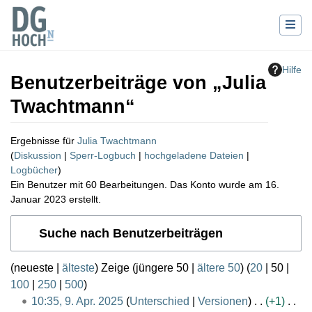
Hilfe
Benutzerbeiträge von „
Julia
Twachtmann
“
Ergebnisse für
Julia Twachtmann
Diskussion
Sperr-Logbuch
hochgeladene Dateien
Logbücher
Ein Benutzer mit 60 Bearbeitungen. Das Konto wurde am 16.
Januar 2023 erstellt.
Wechseln zu:
Navigation
,
Suche
Suche nach Benutzerbeiträgen
(
neueste
|
älteste
) Zeige (
jüngere 50
|
ältere 50
) (
20
|
50
|
100
|
250
|
500
)
9
10:35, 9. Apr. 2025
Unterschied
Versionen
+1