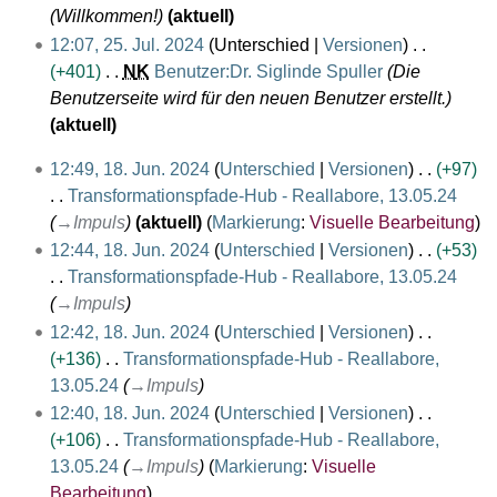
n
m
2
a
u
s
Willkommen!
aktuell
f
0
g
e
4
m
s
u
a
12:07, 25. Jul. 2024
Unterschied
Versionen
2
s
n
m
a
n
s
+401
N
K
Benutzer:Dr. Siglinde Spuller
Die
4
z
f
e
m
g
s
Benutzerseite wird für den neuen Benutzer erstellt.
u
a
n
m
u
aktuell
s
s
f
e
n
a
1
s
12:49, 18. Jun. 2024
Unterschied
Versionen
+97
a
n
g
m
8
u
Transformationspfade-Hub - Reallabore, 13.05.24
s
f
m
.
n
→
Impuls
aktuell
Markierung
:
Visuelle Bearbeitung
s
a
e
J
g
u
12:44, 18. Jun. 2024
Unterschied
Versionen
+53
s
n
u
n
Transformationspfade-Hub - Reallabore, 13.05.24
s
f
n
g
→
Impuls
u
a
i
n
12:42, 18. Jun. 2024
Unterschied
Versionen
s
2
g
+136
Transformationspfade-Hub - Reallabore,
s
0
13.05.24
→
Impuls
u
2
12:40, 18. Jun. 2024
Unterschied
Versionen
n
4
+106
Transformationspfade-Hub - Reallabore,
g
13.05.24
→
Impuls
Markierung
:
Visuelle
Bearbeitung