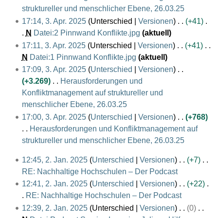
a
z
n
n
s
a
l
struktureller und menschlicher Ebene, 26.03.25
t
e
r
e
m
u
g
g
u
s
2
K
17:14, 3. Apr. 2025
Unterschied
Versionen
+41
u
i
b
n
m
s
s
n
s
0
e
N
Datei:2 Pinnwand Konflikte.jpg
aktuell
n
t
e
f
e
a
z
g
u
2
i
K
g
17:11, 3. Apr. 2025
Unterschied
Versionen
+41
u
i
a
n
m
u
n
5
n
e
s
N
Datei:1 Pinnwand Konflikte.jpg
aktuell
n
t
s
f
m
s
g
e
i
K
z
g
17:09, 3. Apr. 2025
Unterschied
Versionen
u
s
a
e
a
B
n
e
u
s
+3.269
Herausforderungen und
n
u
s
n
m
e
e
i
s
z
Konfliktmanagement auf struktureller und
g
n
s
f
m
a
B
n
a
u
menschlicher Ebene, 26.03.25
s
g
u
a
e
r
e
e
m
K
s
z
17:00, 3. Apr. 2025
Unterschied
Versionen
+768
n
s
n
b
a
B
m
e
a
u
Herausforderungen und Konfliktmanagement auf
g
s
f
e
r
e
e
i
m
s
struktureller und menschlicher Ebene, 26.03.25
u
a
i
b
a
n
n
m
K
a
n
s
2
12:45, 2. Jan. 2025
Unterschied
Versionen
+7
t
e
r
f
e
e
e
m
g
s
.
RE: Nachhaltige Hochschulen – Der Podcast
u
i
b
a
B
n
i
m
u
J
K
n
12:41, 2. Jan. 2025
Unterschied
Versionen
+22
t
e
s
e
f
n
e
n
a
e
g
RE: Nachhaltige Hochschulen – Der Podcast
u
i
s
a
a
e
n
g
n
i
K
s
n
12:39, 2. Jan. 2025
Unterschied
Versionen
0
t
u
r
s
B
f
u
n