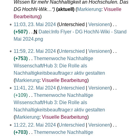
i
Wissen für mehr Nachhaltigkeit an Hochschulen. Das
4
2
DG HochN-Wik…“
aktuell
Markierung
:
Visuelle
0
Bearbeitung
2
11:03, 23. Mai 2024
Unterschied
Versionen
4
+507
N
Datei:Info Flyer - DG HochN-Wiki - Stand
Mai 2024.png
K
2
11:59, 22. Mai 2024
Unterschied
Versionen
e
2
+753
Themenwoche Nachhaltige
i
.
Wissenschaft/Hub 3: Die Rolle als
n
M
Nachhaltigkeitsbeauftrage:r aktiv gestalten
e
a
K
Markierung
:
Visuelle Bearbeitung
B
i
e
11:41, 22. Mai 2024
Unterschied
Versionen
e
2
i
+109
Themenwoche Nachhaltige
a
0
n
Wissenschaft/Hub 3: Die Rolle als
r
2
e
Nachhaltigkeitsbeauftrage:r aktiv gestalten
b
4
B
K
Markierung
:
Visuelle Bearbeitung
e
e
e
11:22, 22. Mai 2024
Unterschied
Versionen
i
a
i
+703
Themenwoche Nachhaltige
t