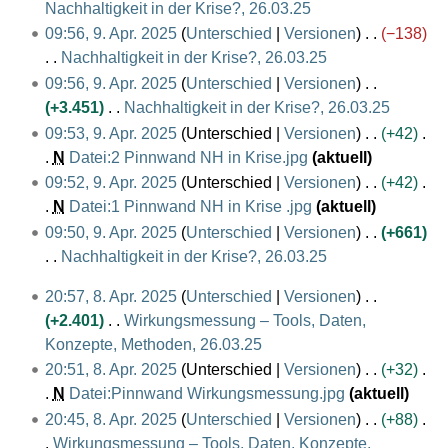
.
Nachhaltigkeit in der Krise?, 26.03.25
A
K
09:56, 9. Apr. 2025
Unterschied
Versionen
−138
p
e
Nachhaltigkeit in der Krise?, 26.03.25
r
i
K
09:56, 9. Apr. 2025
Unterschied
Versionen
i
n
e
+3.451
Nachhaltigkeit in der Krise?, 26.03.25
l
e
i
K
09:53, 9. Apr. 2025
Unterschied
Versionen
+42
2
B
n
e
N
Datei:2 Pinnwand NH in Krise.jpg
aktuell
0
e
e
i
K
09:52, 9. Apr. 2025
Unterschied
Versionen
+42
2
a
B
n
e
N
Datei:1 Pinnwand NH in Krise .jpg
aktuell
5
r
e
e
i
K
09:50, 9. Apr. 2025
Unterschied
Versionen
+661
b
a
B
n
e
Nachhaltigkeit in der Krise?, 26.03.25
e
r
e
e
i
K
8
i
20:57, 8. Apr. 2025
Unterschied
Versionen
b
a
B
n
e
.
t
+2.401
Wirkungsmessung – Tools, Daten,
e
r
e
e
i
A
u
Konzepte, Methoden, 26.03.25
i
b
a
B
n
p
K
n
t
20:51, 8. Apr. 2025
Unterschied
Versionen
+32
e
r
e
e
r
e
g
u
N
Datei:Pinnwand Wirkungsmessung.jpg
aktuell
i
b
a
B
i
i
s
K
n
t
20:45, 8. Apr. 2025
Unterschied
Versionen
+88
e
r
e
l
n
z
e
g
u
Wirkungsmessung – Tools, Daten, Konzepte,
i
b
a