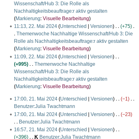
r
n
Wissenschaft/Hub 3: Die Rolle als
u
b
e
Nachhaltigkeitsbeauftrage:r aktiv gestalten
n
e
B
K
Markierung
:
Visuelle Bearbeitung
g
i
e
e
11:13, 22. Mai 2024
Unterschied
Versionen
+75
s
t
a
i
Themenwoche Nachhaltige Wissenschaft/Hub 3: Die
z
u
r
n
Rolle als Nachhaltigkeitsbeauftrage:r aktiv gestalten
u
n
b
e
K
Markierung
:
Visuelle Bearbeitung
s
g
e
B
e
11:09, 22. Mai 2024
Unterschied
Versionen
a
s
i
e
i
+995
Themenwoche Nachhaltige
m
z
t
a
n
Wissenschaft/Hub 3: Die Rolle als
m
u
u
r
e
Nachhaltigkeitsbeauftrage:r aktiv gestalten
e
s
n
b
B
K
Markierung
:
Visuelle Bearbeitung
n
a
g
e
e
e
f
2
17:00, 21. Mai 2024
Unterschied
Versionen
−1
m
s
i
a
i
a
1
Benutzer:Julia Twachtmann
m
z
t
r
n
s
.
K
e
17:00, 21. Mai 2024
Unterschied
Versionen
−23
u
u
b
e
s
M
e
n
Benutzer:Julia Twachtmann
s
n
e
B
u
a
i
K
f
a
16:57, 21. Mai 2024
Unterschied
Versionen
g
i
e
n
i
n
e
a
m
+396
K
Benutzer:Julia Twachtmann
s
t
a
g