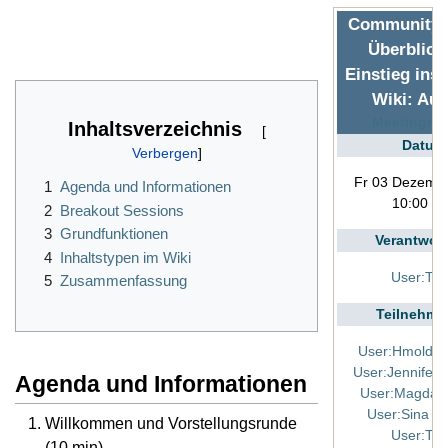
Community -
Überblick
Einstieg ins
Wiki: Auf
Meetingra
Inhaltsverzeichnis
Datum
Fr 03 Dezemb
1
Agenda und Informationen
10:00 U
2
Breakout Sessions
3
Grundfunktionen
Verantwort
4
Inhaltstypen im Wiki
User:Thi
5
Zusammenfassung
Teilnehme
User:Hmolden
User:Jennifer 
Agenda und Informationen
User:Magdale
User:Sina M
Willkommen und Vorstellungsrunde
User:Thi
(10 min)