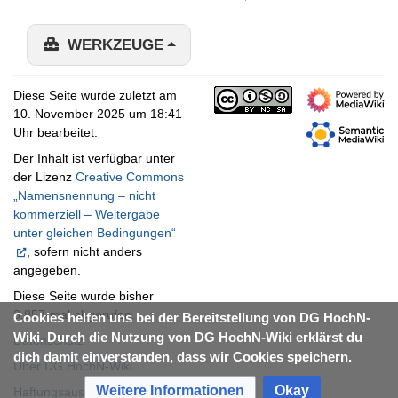
WERKZEUGE
Diese Seite wurde zuletzt am
10. November 2025 um 18:41
Uhr bearbeitet.
Der Inhalt ist verfügbar unter
der Lizenz
Creative Commons
„Namensnennung – nicht
kommerziell – Weitergabe
unter gleichen Bedingungen“
, sofern nicht anders
angegeben.
Diese Seite wurde bisher
3.857-mal abgerufen.
Cookies helfen uns bei der Bereitstellung von DG HochN-
Wiki. Durch die Nutzung von DG HochN-Wiki erklärst du
Datenschutz
dich damit einverstanden, dass wir Cookies speichern.
Über DG HochN-Wiki
Weitere Informationen
Okay
Haftungsausschluss