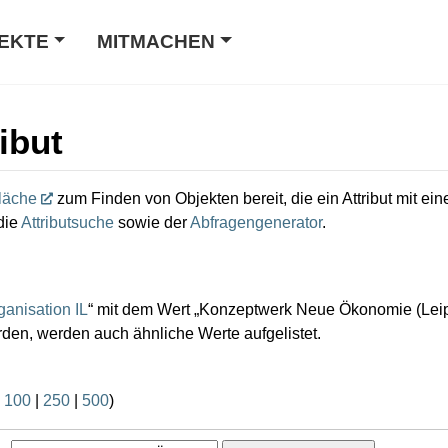
EKTE
MITMACHEN
ibut
läche
zum Finden von Objekten bereit, die ein Attribut mit e
die
Attributsuche
sowie der
Abfragengenerator
.
ganisation IL
“ mit dem Wert „Konzeptwerk Neue Ökonomie (Leipzi
en, werden auch ähnliche Werte aufgelistet.
|
100
|
250
|
500
)