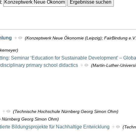
:
mlung
+
(Konzeptwerk Neue Ökonomie (Leipzig); FairBindung e.V. 
rkemeyer)
l setting: Seminar ‘Education for Sustainable Development' – Glo
isciplinary primary school didactics
+
(Martin-Luther-Universi
+
(Technische Hochschule Nürnberg Georg Simon Ohm)
e Nürnberg Georg Simon Ohm)
ierte Bildungsprojekte für Nachhaltige Entwicklung
+
(Techn