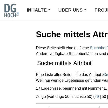
INHALTE
ÜBER UNS
PROJ
Suche mittels Attr
Wechseln zu:
Navigation
,
Suche
Diese Seite stellt eine einfache
Suchoberf
Andere verfügbare Suchoberflächen sind 
Suche mittels Attribut
Eine Liste aller Seiten, die das Attribut „
Or
Weil nur wenige Ergebnisse gefunden wurd
17
Ergebnisse, beginnend mit Nummer
1
.
Zeige (
vorherige 50
|
nächste 50
) (
20
|
50