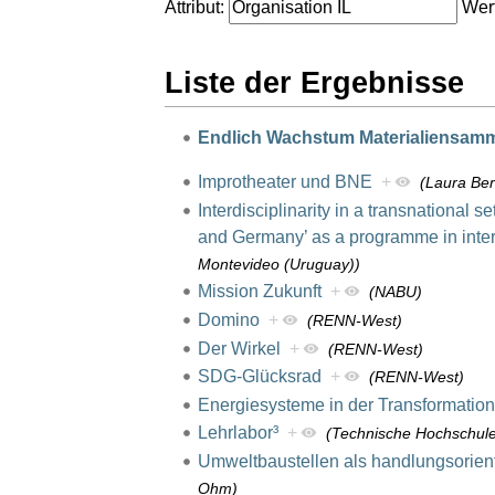
Attribut:
Wert
Liste der Ergebnisse
Endlich Wachstum Materialiensam
Improtheater und BNE
+
(Laura Be
Interdisciplinarity in a transnationa
and Germany’ as a programme in interd
Montevideo (Uruguay))
Mission Zukunft
+
(NABU)
Domino
+
(RENN-West)
Der Wirkel
+
(RENN-West)
SDG-Glücksrad
+
(RENN-West)
Energiesysteme in der Transformation
Lehrlabor³
+
(Technische Hochschul
Umweltbaustellen als handlungsorient
Ohm)