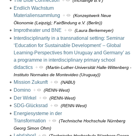
The Blue Connection
+
(Inchainge B.V.)
Endlich Wachstum
Materialiensammlung
+
(Konzeptwerk Neue
Ökonomie (Leipzig); FairBindung e.V. (Berlin))
Improtheater und BNE
+
(Laura Berkemeyer)
Interdisciplinarity in a transnational setting: Seminar
‘Education for Sustainable Development' – Global
Learning-Perspectives from Uruguay and Germany’ as
a programme in interdisciplinary primary school
didactics
+
(Martin-Luther-Universität Halle-Wittenberg -
Instituto Normales de Montevideo (Uruguay))
Mission Zukunft
+
(NABU)
Domino
+
(RENN-West)
Der Wirkel
+
(RENN-West)
SDG-Glücksrad
+
(RENN-West)
Energiesysteme in der
Transformation
+
(Technische Hochschule Nürnberg
Georg Simon Ohm)
Lehrlabor³
+
(Technische Hochschule Nürnberg Georg