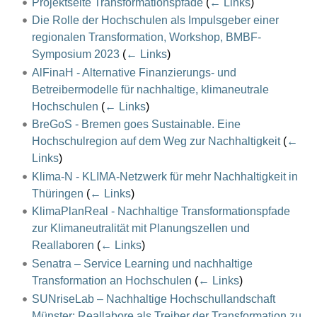
Projektseite Transformationspfade
(
← Links
)
Die Rolle der Hochschulen als Impulsgeber einer
regionalen Transformation, Workshop, BMBF-
Symposium 2023
(
← Links
)
AlFinaH - Alternative Finanzierungs- und
Betreibermodelle für nachhaltige, klimaneutrale
Hochschulen
(
← Links
)
BreGoS - Bremen goes Sustainable. Eine
Hochschulregion auf dem Weg zur Nachhaltigkeit
(
←
Links
)
Klima-N - KLIMA-Netzwerk für mehr Nachhaltigkeit in
Thüringen
(
← Links
)
KlimaPlanReal - Nachhaltige Transformationspfade
zur Klimaneutralität mit Planungszellen und
Reallaboren
(
← Links
)
Senatra – Service Learning und nachhaltige
Transformation an Hochschulen
(
← Links
)
SUNriseLab – Nachhaltige Hochschullandschaft
Münster: Reallabore als Treiber der Transformation zu