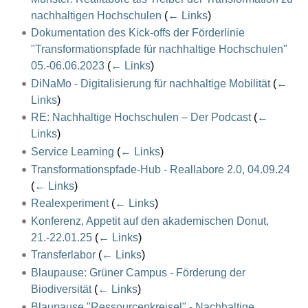
nachhaltigen Hochschulen
(
← Links
)
Dokumentation des Kick-offs der Förderlinie
"Transformationspfade für nachhaltige Hochschulen"
05.-06.06.2023
(
← Links
)
DiNaMo - Digitalisierung für nachhaltige Mobilität
(
←
Links
)
RE: Nachhaltige Hochschulen – Der Podcast
(
←
Links
)
Service Learning
(
← Links
)
Transformationspfade-Hub - Reallabore 2.0, 04.09.24
(
← Links
)
Realexperiment
(
← Links
)
Konferenz, Appetit auf den akademischen Donut,
21.-22.01.25
(
← Links
)
Transferlabor
(
← Links
)
Blaupause: Grüner Campus - Förderung der
Biodiversität
(
← Links
)
Blaupause "Ressourcenkreisel" - Nachhaltige